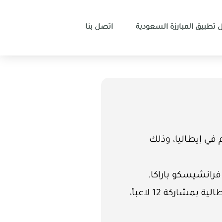
 تطبيق المبارزة السعودية
اتصل بنا
في إيطاليا، وذلك
فرانشيسكو باراكا.
وكان المنتخب السعودي للمبارزة في سلاح السيف تحت 17 عاماً قد أقام معسكراً إعدادياً في مدينة فينيس الإيطالية بمشاركة 12 لاعباً،