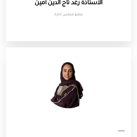
الأستاذة رغد تاج الدين أمين
عضو مجلس ادارة​