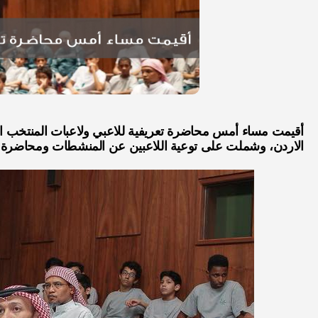
الاردن، وشملت على توعية اللاعبين عن المنشطات ومحاضرة عن 