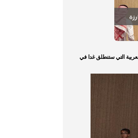
تحت 11و13 و15سنة،المشاركين في البطولة العربية التي ستنطلق غدا في