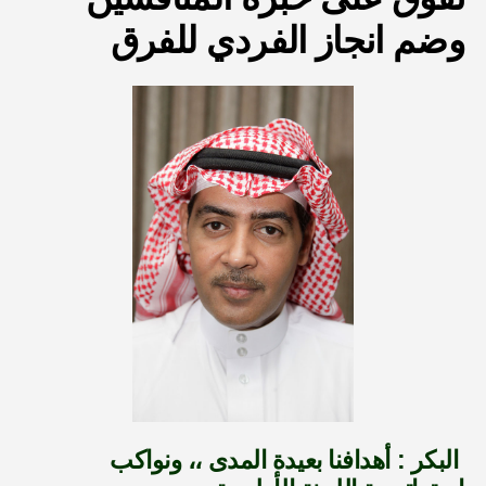
وضم انجاز الفردي للفرق
البكر : أهدافنا بعيدة المدى ،، ونواكب