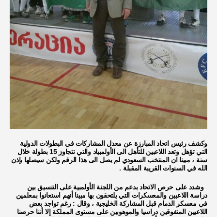
وكشف رئيس اتحاد المبارزة عن معدل المشاركات في البطولات الدولية
التي تؤهل وتعد اللاعبين للتأهل الى الأولمبياد والتي تتجاوز 15 بطولة خلال
سنة ، مبينا ان المنتخب السعودي لم يصل الى هذا الرقم ولكن سيصلها بإذن
الله في السنوات القريبة المقبلة .
وشدد على حرص الاتحاد بدعم من اللجنة الأولمبية على التنسيق بين
دراسة اللاعبين والمعسكرات التي يلتحقون بها مبينا أنهم استعانوا بمعلمين
في معسكر الدمام قبل المشاركة الخليجية ، وقال : رغم تواجد بعض
اللاعبين المتفوقين دراسيا والموهوبين على مستوى المملكة إلا أننا حرصنا