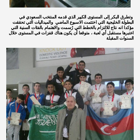
وتطرق البكر إلى المستوى الكبير الذي قدمه المنتخب السعودي في
البطولة الخليجية التي اختتمت الاسبوع الماضي والميداليات التي تحققت
مؤكدا انه نتاج للالتزام بالخطط التي رُسمت والاهتمام بالفئات السنية التي
اعتبرها مستقبل أي لعبة ، متوقعا أن يكون هناك قفزات في المستوى خلال
السنوات المقبلة