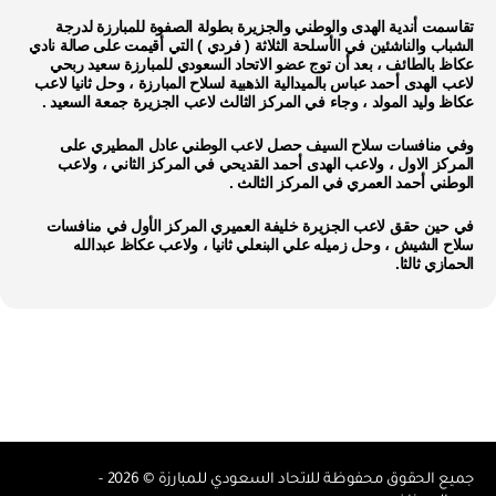
تقاسمت أندية الهدى والوطني والجزيرة بطولة الصفوة للمبارزة لدرجة
الشباب والناشئين في الأسلحة الثلاثة ( فردي ) التي أقيمت على صالة نادي
عكاظ بالطائف ، بعد أن توج عضو الاتحاد السعودي للمبارزة سعيد ربحي
لاعب الهدى أحمد عباس بالميدالية الذهبية لسلاح المبارزة ، وحل ثانيا لاعب
عكاظ وليد المولد ، وجاء في المركز الثالث لاعب الجزيرة جمعة السعيد .
وفي منافسات سلاح السيف حصل لاعب الوطني عادل المطيري على
المركز الاول ، ولاعب الهدى أحمد القديحي في المركز الثاني ، ولاعب
الوطني أحمد العمري في المركز الثالث .
في حين حقق لاعب الجزيرة خليفة العميري المركز الأول في منافسات
سلاح الشيش ، وحل زميله علي البنعلي ثانيا ، ولاعب عكاظ عبدالله
الحمازي ثالثا.
جميع الحقوق محفوظة للاتحاد السعودي للمبارزة © 2026 -