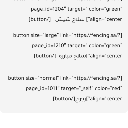
page_id=1204″ target=” color=”green”
align=”center”] سلاح شيش [/button]
[button size=”large” link=”https://fencing.sa/?
page_id=1210″ target=” color=”green”
align=”center”]سلاح مبارزة [/button]
[button size=”normal” link=”https://fencing.sa/?
page_id=1011″ target=”_self” color=”red”
align=”center”]رجوع[/button]