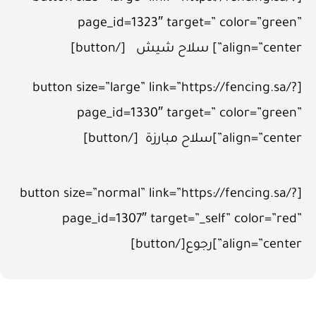
page_id=1323″ target=” color=”green”
align=”center”] سلاح شيش [/button]
[button size=”large” link=”https://fencing.sa/?
page_id=1330″ target=” color=”green”
align=”center”]سلاح مبارزة [/button]
[button size=”normal” link=”https://fencing.sa/?
page_id=1307″ target=”_self” color=”red”
align=”center”]رجوع[/button]