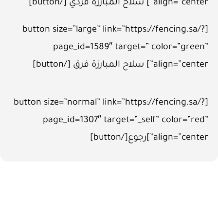
align=”center”] سلاح المبارزة فردي [/button]
[button size=”large” link=”https://fencing.sa/?
page_id=1589″ target=” color=”green”
align=”center”] سلاح المبارزة فرق [/button]
[button size=”normal” link=”https://fencing.sa/?
page_id=1307″ target=”_self” color=”red”
align=”center”]رجوع[/button]