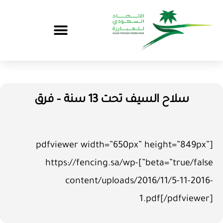
سلاح السيف تحت 13 سنة – فرق
[pdfviewer width=”650px” height=”849px”
beta=”true/false”]https://fencing.sa/wp-
content/uploads/2016/11/5-11-2016-
1.pdf[/pdfviewer]