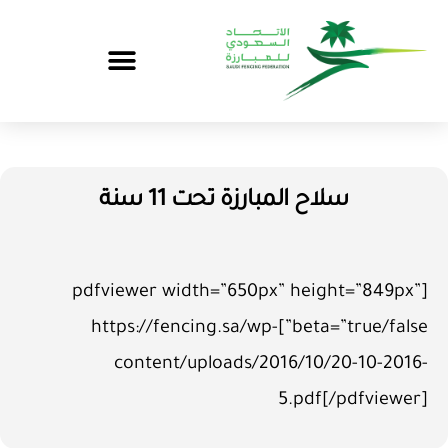
سلاح المبارزة تحت 11 سنة
[pdfviewer width=”650px” height=”849px”
beta=”true/false”]https://fencing.sa/wp-
content/uploads/2016/10/20-10-2016-
5.pdf[/pdfviewer]