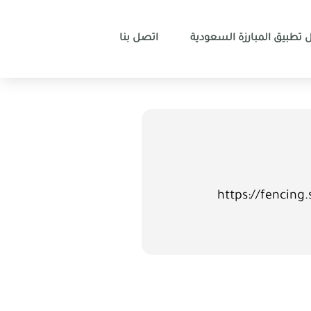
 تطبيق المبارزة السعودية
اتصل بنا
[pdfviewer width=”650px” height