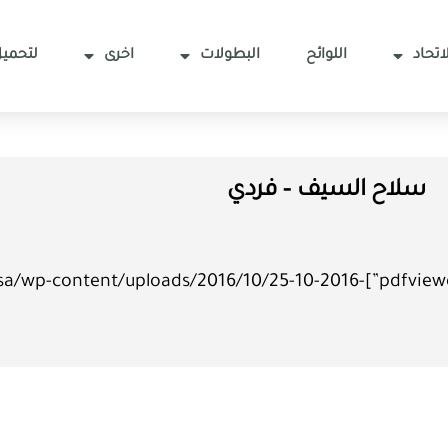
اتحاد
اللوائح
البطولات
اخرى
لتحميل
سلاح السيف – فردي
=”849px” beta=”true/false”]https://fencing.sa/wp-content/uploads/2016/10/25-10-2016-