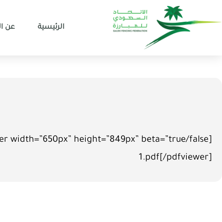
الرئيسية
عن ال
1.pdf[/pdfviewer]