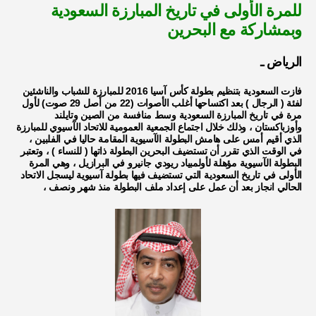
للمرة الأولى في تاريخ المبارزة السعودية
وبمشاركة مع البحرين
الرياض ـ
فازت السعودية بتنظيم بطولة كأس آسيا 2016 للمبارزة للشباب والناشئين
لفئة ( الرجال ) بعد اكتساحها أغلب الأصوات (22 من أصل 29 صوت) لأول
مرة في تاريخ المبارزة السعودية وسط منافسة من الصين وتايلند
وأوزباكستان ، وذلك خلال اجتماع الجمعية العمومية للاتحاد الآسيوي للمبارزة
الذي أقيم أمس على هامش البطولة الآسيوية المقامة حاليا في الفلبين ،
في الوقت الذي تقرر أن تستضيف البحرين البطولة ذاتها ( للنساء ) ، وتعتبر
البطولة الآسيوية مؤهلة لأولمبياد ريودي جانيرو في البرازيل ، وهي المرة
الأولى في تاريخ السعودية التي تستضيف فيها بطولة آسيوية ليسجل الاتحاد
الحالي انجاز بعد أن عمل على إعداد ملف البطولة منذ شهر ونصف ،