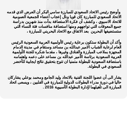
وأوضح رئيس الاتحاد السعودي للمبارزة سامي البكر أن العرض الذي قدمه
الاتحاد السعودي للمبارزة كان قويا ونال إعجاب أعضاء الجمعية العمومية
للاتحاد الاسيوي ، وكشف أن فكرة الاستضافة بدأت منذ شهرين بدراسة
جميع المعوقات التي تواجههم ومنها استضافة منافسات فئة النساء التي
ستستضيفها البحرين بعد الاتفاق مع الاتحاد البحريني للمبارزة ،
وأكد أن البطولة ستكون برعاية رئيس الأولمبية العربية السعودية الرئيس
العام لرعاية الشباب الامير عبدالله بن مساعد وستقام في مدينة الدمام
المجهزة بملاعب المبارزة والفنادق وغيرها ، مقدما شكره للجنة الأولمبية
العربية السعودية برئاسة الأمير عبدالله بن مساعد على دعمه واهتمامه
باستضافة السعودية للبطولة متمنيا ان تتوج بتحقيق نتائج ايجابية للأخضر
السعودي في البطولة.
يشار الى أن عضوا اللجنة الفنية بالاتحاد وليد الجامع ومحمد بوعلي يشاركان
حاليا في دورة مدراء البطولات الدولية للمبارزة في الفلبين ، ويسعى اتحاد
المبارزة الى تأهيلهما لإدارة البطولة الآسيوية 2016 .