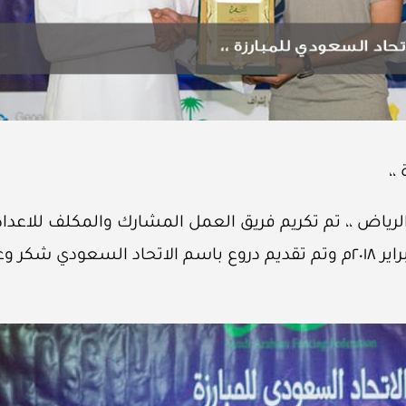
،،
ياض ،، تم تكريم فريق العمل المشارك والمكلف للاعداد 
اقيمت في مدينة دبي بدولة الامارات العربية المتحدة فبراير ٢٠١٨م وتم تقديم دروع باسم ال