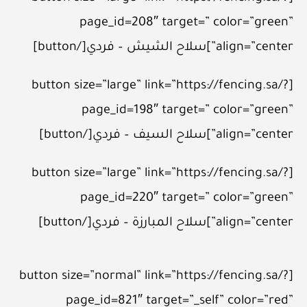
page_id=208″ target=” color=”green”
align=”center”]سلاح الشيش – فردي[/button]
[button size=”large” link=”https://fencing.sa/?
page_id=198″ target=” color=”green”
align=”center”]سلاح السيف – فردي[/button]
[button size=”large” link=”https://fencing.sa/?
page_id=220″ target=” color=”green”
align=”center”]سلاح المبارزة – فردي[/button]
[button size=”normal” link=”https://fencing.sa/?
page_id=821″ target=”_self” color=”red”