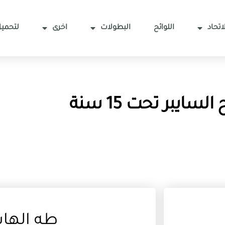
اتحاد
اللوائح
البطولات
اخرى
لتحميل
لسايبر تحت 15 سنة
طه الها