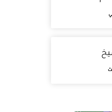
ي
يخ
لث