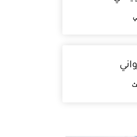
ي
اني
لث