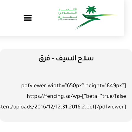
سلاح السيف – فرق
[pdfviewer width=”650px” height=”849px
beta=”true/false”]https://fencing.sa/wp-
content/uploads/2016/12/12.31.2016.2.pdf[/pdfviewer