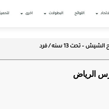
اتحاد
اللوائح
البطولات
اخرى
لتحميل
لشيش – تحت 13 سنه / فرد
رس الرياض