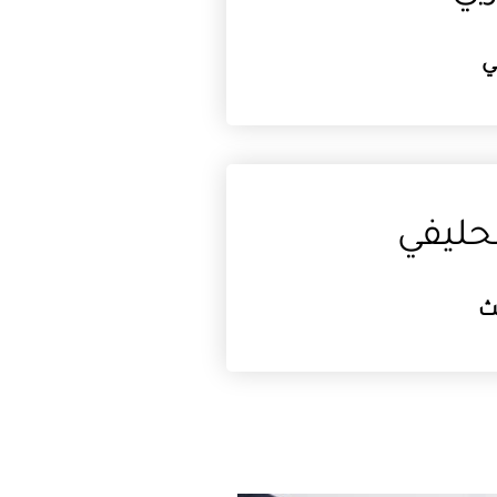
ي
لحليفي
لث