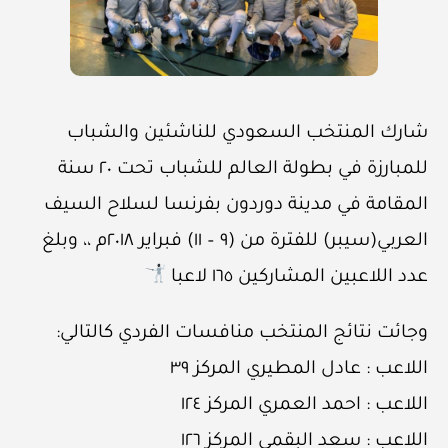
شارك المنتخب السعودي للناشئين والشباب
للمبارزة في بطولة العالم للشباب تحت ٢٠ سنة
المقامة في مدينة دوردون بفرنسا لسلاح السيف
العربي(سيبر) للفترة من (٩ – ١١) فبراير ٢٠١٨م ،، وبلغ
عدد اللاعبين المشاركين ١٦٥ لاعبا
وجائت نتائج المنتخب منافسات الفردي كالتالي:
اللاعب : عادل المطيري المركز ٣٩
اللاعب : احمد العمري المركز ١٢٤
اللاعب : سعد البقمي المركز ١٢٦