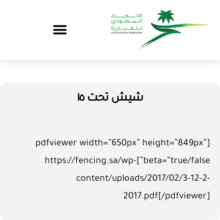
شيش تحت ١٥
[pdfviewer width=”650px” height=”849px”
beta=”true/false”]https://fencing.sa/wp-
content/uploads/2017/02/3-12-2-
2017.pdf[/pdfviewer]