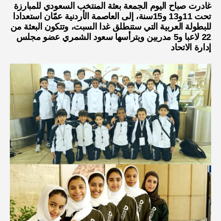
غادرت صباح اليوم الجمعة بعثة المنتخب السعودي للمبارزة
تحت 11و13 و15سنة، إلى العاصمة الأردنية عمّان استعدادا
للبطولة العربية التي ستنطلق غدا السبت، وتتكون البعثة من
22 لاعبا و5 مدربين ويترأسها سعود الشمري عضو مجلس
إدارة الاتحاد