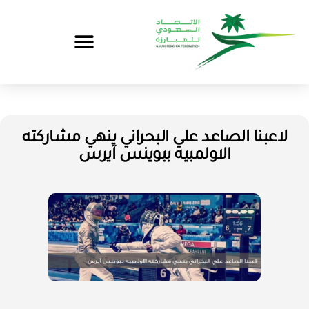
لاعبنا الصاعد علي البحراني ينهي مشاركته
الاولمبيه ببوينس آيرس