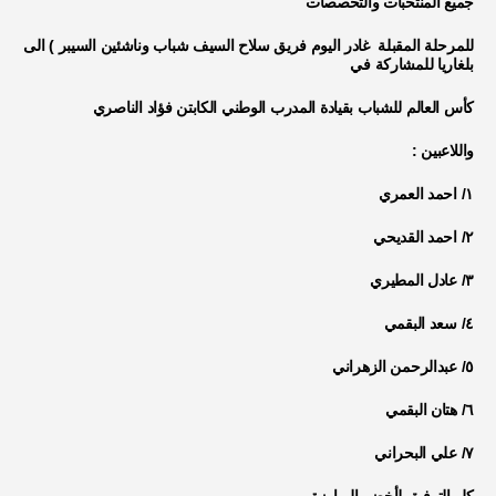
جميع المنتخبات والتخصصات
للمرحلة المقبلة غادر اليوم فريق سلاح السيف شباب وناشئين السيبر ) الى
بلغاريا للمشاركة في
كأس العالم للشباب بقيادة المدرب الوطني الكابتن فؤاد الناصري
واللاعبين :
١/ احمد العمري
٢/ احمد القديحي
٣/ عادل المطيري
٤/ سعد البقمي
٥/ عبدالرحمن الزهراني
٦/ هتان البقمي
٧/ علي البحراني