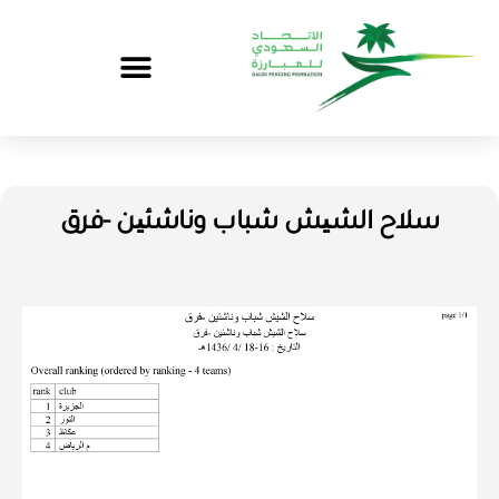
سلاح الشیش شباب وناشئین -فرق