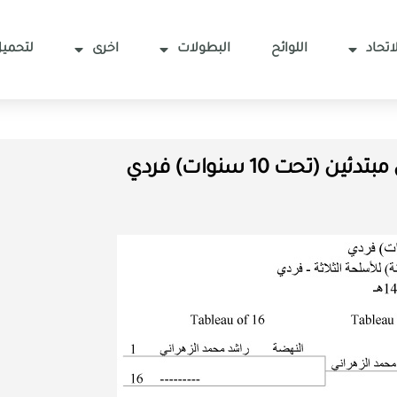
اتحاد
اللوائح
البطولات
اخرى
لتحميل
ن (تحت 10 سنوات) فردي