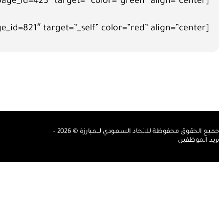
[button size=”large” link=”https://fencing.sa/?page_id=423″ target=” color=”green” align=”center”]سلاح المبارزة[/button]
[button size=”normal” link=”https://fencing.sa/?page_id=821″ target=”_self” color=”red” align=”center”]رجوع[/button]
جميع الحقوق محفوظة للاتحاد السعودي للمبارزة © 2026 -
بريد الموظفين