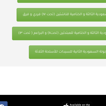
 الثالثة و الختامية للناشئين (تحت ١٧) فردي و فرق
ة و الختامية للمبتدئين (تحت١١) و البراعم ( تحت ١٣)
ولة السعودية الثانية للسيدات للأسلحة الثلاثة