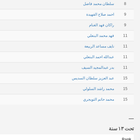
8
سلطان محمد فاضل
9
احمد صلاح الفهيدة
9
راكان فهد الغنام
11
فهد محمد البنعلي
11
نايف مساعد الربيعة
11
عبدالله احمد البنعلي
11
بدر عبدالمجيد السيف
15
عبد العزيز سلطان السديس
15
محمد راشد السلولي
15
محمد حاتم التويجري
تحت ١٣ سنة
Rank