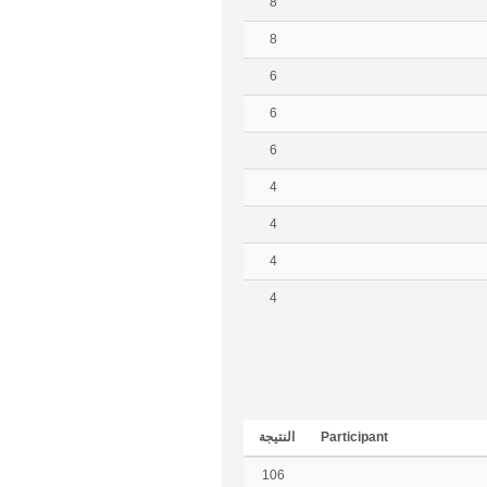
8
8
6
6
6
4
4
4
4
Participant
النتيجة
106