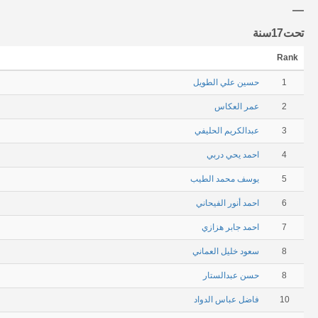
تحت17سنة
Rank
1
حسين علي الطويل
2
عمر العكاس
3
عبدالكريم الحليفي
4
احمد يحي دربي
5
يوسف محمد الطيب
6
احمد أنور الفيحاني
7
احمد جابر هزازي
8
سعود خليل العماني
8
حسن عبدالستار
10
فاضل عباس الدواد