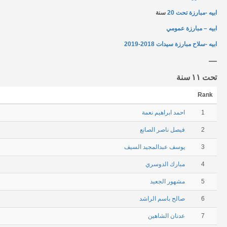
ابيه -مبارزة تحت 20
سنة
ابيه – مبارزة عمومي
ابيه -سلاح مبارزة سيدات 2018-2019
تحت ١١ سنة
Rank
1
احمد ابراهيم نعمة
2
فيصل ناصر الصانع
3
يوسف عبدالمجيد السيف
4
مبارك الدوسري
5
مشهور الجعيد
6
صالح باسم الراشد
7
عدنان الشاهين