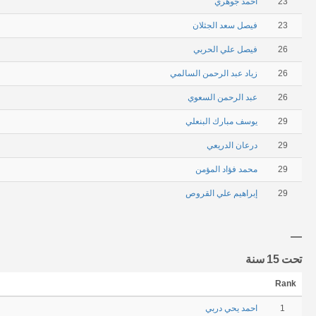
23
احمد جوهري
23
فيصل سعد الجثلان
26
فيصل علي الحربي
26
زياد عبد الرحمن السالمي
26
عبد الرحمن السعوي
29
يوسف مبارك البنعلي
29
درعان الدريعي
29
محمد فؤاد المؤمن
29
إبراهيم علي القروص
تحت 15 سنة
Rank
1
احمد يحي دربي