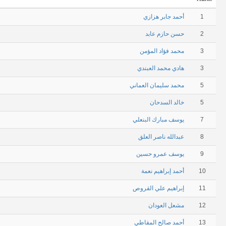
1
أحمد جابر هزازي
2
حسن حازم عابد
3
محمد فؤاد المؤمن
3
هادي محمد العبندي
5
محمد سليمان العماني
5
خالد السدحان
7
يوسف مبارك البنعلي
8
عبدالله ناصر العلق
9
يوسف عمرو حسين
10
أحمد إبراهيم نعمة
11
إبراهيم علي القروص
12
مشعل العودان
13
أحمد صالح المقاطي