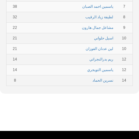
7
ياسمين احمد الصبان
38
8
لطيفة زياد الرقيب
32
9
مشاعل جمال هارون
22
10
اسيل حلواني
21
10
لين عدنان الفوزان
21
12
ريم بدرالنجراتي
14
12
ياسمين التويجري
14
14
نسرين الحماد
8