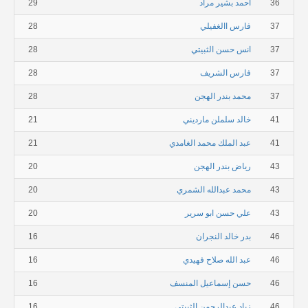
36
أحمد بشير مراد
29
37
فارس االغفيلي
28
37
انس حسن الثبيتي
28
37
فارس الشريف
28
37
محمد بندر الهجن
28
41
خالد سلملن مارديني
21
41
عبد الملك محمد الغامدي
21
43
رياض بندر الهجن
20
43
محمد عبدالله الشمري
20
43
علي حسن ابو سرير
20
46
بدر خالد النجران
16
46
عبد الله صلاح فهيدي
16
46
حسن إسماعيل المنسف
16
46
زياد عبدالرحمن الثبيتي
16