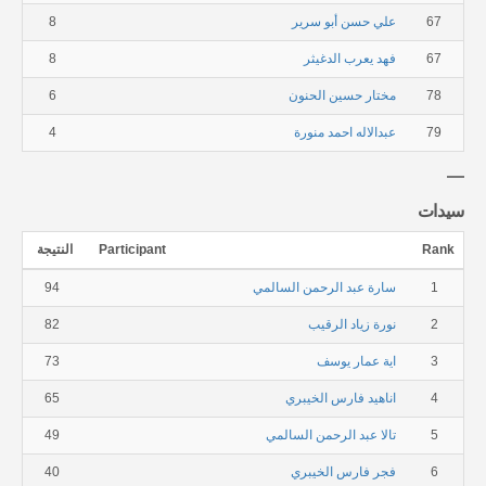
67
علي حسن أبو سرير
8
67
فهد يعرب الدغيثر
8
78
مختار حسين الحنون
6
79
عبدالاله احمد منورة
4
سيدات
Rank
Participant
النتيجة
1
سارة عبد الرحمن السالمي
94
2
نورة زياد الرقيب
82
3
اية عمار يوسف
73
4
اناهيد فارس الخيبري
65
5
تالا عبد الرحمن السالمي
49
6
فجر فارس الخيبري
40