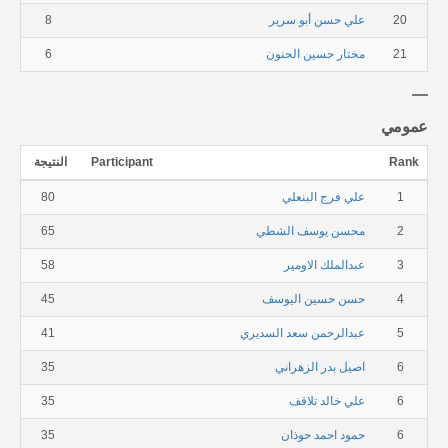
20
علي حسن أبو سرير
8
21
مختار حسين الحنون
6
عمومي
Rank
Participant
النتيجة
1
علي فرج البنعلي
80
2
محسن يوسف الشطي
65
3
عبدالملك الاومير
58
4
حسن حسين اليوسف
45
5
عبدالرحمن سعد السديري
41
6
اصيل بدر الزهراني
35
6
علي خالد تلاقف
35
6
حمود احمد حوذان
35