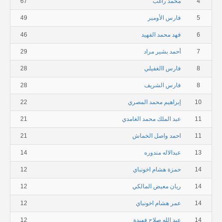
4
محمد راغب
67
5
فارس الأومير
49
6
فهد محمد الفهيد
46
7
أحمد بشير مراد
29
8
فارس االغفيلي
28
8
فارس الشريف
28
10
إبراهيم محمد المصري
22
11
عبد الملك محمد الغامدي
21
11
احمد واصل الخماش
21
13
عبدالاله مندوره
14
14
حمزة هشام اخونباي
12
14
ريان معيض المالكي
12
14
عمر هشام اخونباي
12
14
عبد الله صلاح فهيدة
12