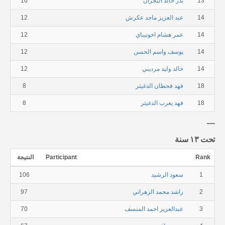
13
بدر خالد النجران
16
14
عبد العزيز ماجد عكرش
12
14
عمر هشام اخونيباي
12
14
يوسف واسم الحسن
12
14
خالد وليد مرديني
12
18
فهد قحطان الدغيثر
8
18
فهد يعرب الدغيثر
8
تحت ١٣ سنة
Rank
Participant
النتيجة
1
سعود الرشيد
106
2
راشد محمد الزهراني
97
3
عبدالعزيز احمد المنسف
70