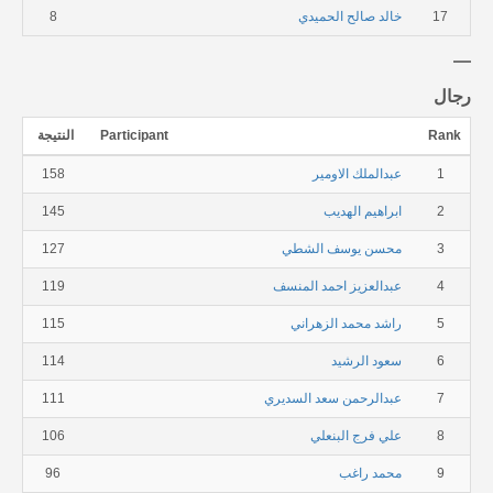
17
خالد صالح الحميدي
8
رجال
Rank
Participant
النتيجة
1
عبدالملك الاومير
158
2
ابراهيم الهديب
145
3
محسن يوسف الشطي
127
4
عبدالعزيز احمد المنسف
119
5
راشد محمد الزهراني
115
6
سعود الرشيد
114
7
عبدالرحمن سعد السديري
111
8
علي فرج البنعلي
106
9
محمد راغب
96