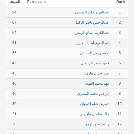
Rank
Participant
النتيجة
1
عبدالعزيز حاتم التويجري
94
2
عبدالرحمن ناصر الزامل
67
3
عبدالكريم بسام الونيس
64
4
عبدالعزيزنايف المقيرن
61
5
احمد واصل الخماش
55
6
حمود ياسر الربيعان
49
7
عمر جمال هارون
46
8
فهد محمد الفهيد
40
8
إبراهيم محمد المصري
40
10
حمزة هشام أخونباي
30
11
خالد سلملن مارديني
21
12
رياض بندر الهجن
20