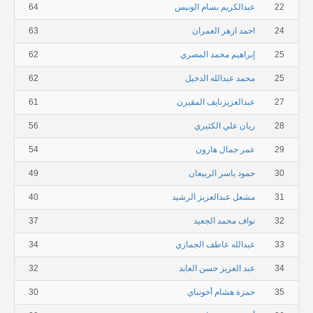
22
عبدالكريم بسام الونيس
64
24
احمد ازهر العمران
63
25
إبراهيم محمد المصري
62
25
محمد عبدالله الدخيل
62
27
عبدالعزيزنايف المقيرن
61
28
ريان علي الكثيري
56
29
عمر جمال هارون
54
30
حمود ياسر الربيعان
49
31
مشعل عبدالعزيز الرشيد
40
32
نواف محمد الجعيد
37
33
عبدالله عاطف الجمازي
34
34
عبد العزيز حسن العابد
32
35
حمزة هشام أخونباي
30