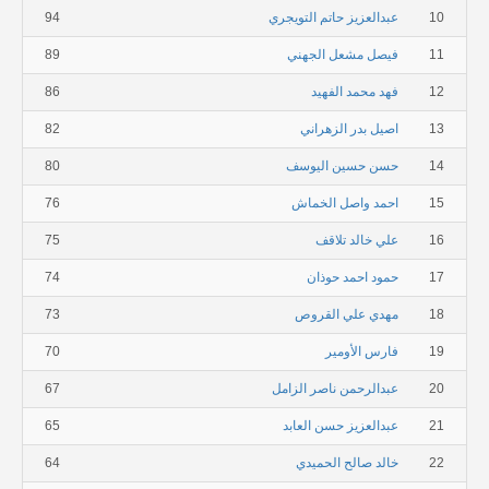
10
عبدالعزيز حاتم التويجري
94
11
فيصل مشعل الجهني
89
12
فهد محمد الفهيد
86
13
اصيل بدر الزهراني
82
14
حسن حسين اليوسف
80
15
احمد واصل الخماش
76
16
علي خالد تلاقف
75
17
حمود احمد حوذان
74
18
مهدي علي القروص
73
19
فارس الأومير
70
20
عبدالرحمن ناصر الزامل
67
21
عبدالعزيز حسن العابد
65
22
خالد صالح الحميدي
64