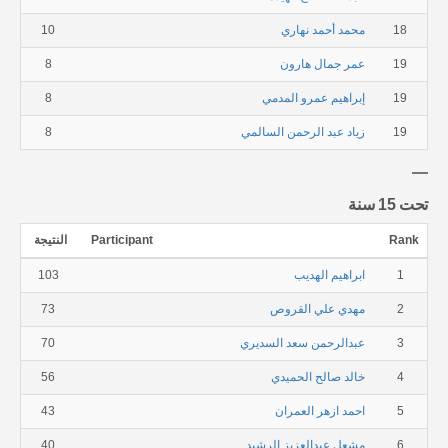
18
محمد أحمد نهاري
10
19
عمر جمال هارون
8
19
إبراهيم عمرو المدمي
8
19
زياد عبد الرحمن السالمي
8
تحت 15 سنة
Rank
Participant
النتيجة
1
ابراهيم الهديب
103
2
مهدي علي القروص
73
3
عبدالرحمن سعد السديري
70
4
خالد صالح الحميدي
56
5
احمد ازهر العمران
43
6
مشعل عبدالعزيز الرشيد
40