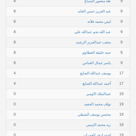
9
طه منصور السباع
8
9
عبد العزيز حسن العابد
8
9
ايمن محمد فلاته
8
9
عبد الله نجم عبدالله علي
8
9
متعب عبدالعزيز الرشيد
8
9
حمد خليفة العطاوي
8
9
ياسر جمال العباس
8
17
يوسف عبدالله الصايغ
4
17
أحمد عبدالله الصايغ
4
19
عبدالملك الاومير
0
19
نواف محمد الجعيد
0
19
محسن يوسف الشطي
0
19
زيد محمد الثبيتي
0
19
احمد ازهر العمران
0