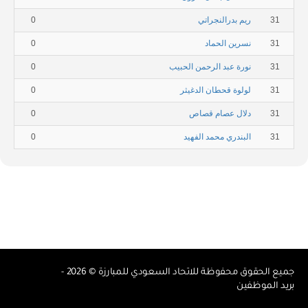
31
ريم بدرالنجراتي
0
31
نسرين الحماد
0
31
نورة عبد الرحمن الحبيب
0
31
لولوة قحطان الدغيثر
0
31
دلال عصام قصاص
0
31
البندري محمد الفهيد
0
جميع الحقوق محفوظة للاتحاد السعودي للمبارزة © 2026 -
بريد الموظفين