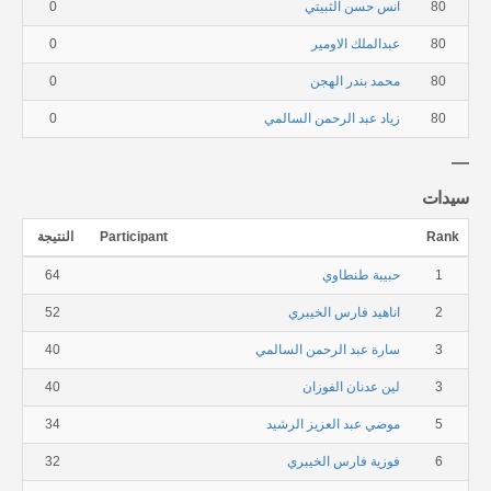
80
انس حسن الثبيتي
0
80
عبدالملك الاومير
0
80
محمد بندر الهجن
0
80
زياد عبد الرحمن السالمي
0
سيدات
Rank
Participant
النتيجة
1
حبيبة طنطاوي
64
2
اناهيد فارس الخيبري
52
3
سارة عبد الرحمن السالمي
40
3
لين عدنان الفوزان
40
5
موضي عبد العزيز الرشيد
34
6
فوزية فارس الخيبري
32