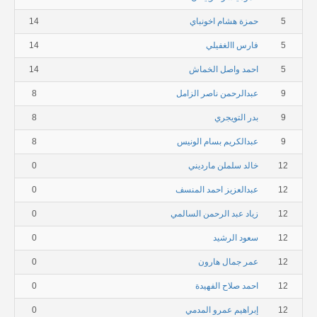
5
حمزة هشام اخونباي
14
5
فارس االغفيلي
14
5
احمد واصل الخماش
14
9
عبدالرحمن ناصر الزامل
8
9
بدر التويجري
8
9
عبدالكريم بسام الونيس
8
12
خالد سلملن مارديني
0
12
عبدالعزيز احمد المنسف
0
12
زياد عبد الرحمن السالمي
0
12
سعود الرشيد
0
12
عمر جمال هارون
0
12
احمد صلاح الفهيدة
0
12
إبراهيم عمرو المدمي
0