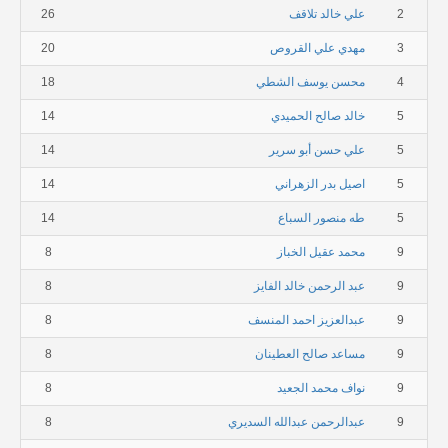
2
علي خالد تلاقف
26
3
مهدي علي القروص
20
4
محسن يوسف الشطي
18
5
خالد صالح الحميدي
14
5
علي حسن أبو سرير
14
5
اصيل بدر الزهراني
14
5
طه منصور السباع
14
9
محمد عقيل الخباز
8
9
عبد الرحمن خالد الفايز
8
9
عبدالعزيز احمد المنسف
8
9
مساعد صالح العطينان
8
9
نواف محمد الجعيد
8
9
عبدالرحمن عبدالله السديري
8