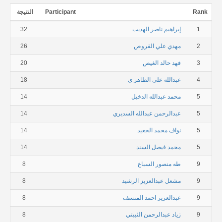
Rank
Participant
النتيجة
1
إبراهيم ناصر الهديب
32
2
مهدي علي القروص
26
3
فهد حالد الغيص
20
4
عبدالله علي الطاهر ي
18
5
محمد عبدالله الدخيل
14
5
عبدالرحمن عبدالله السديري
14
5
نواف محمد الجعيد
14
5
محمد فيصل السند
14
9
طه منصور السباع
8
9
مشعل عبدالعزيز الرشيد
8
9
عبدالعزيز احمد المنسف
8
9
زياد عبدالرحمن الثبيتي
8