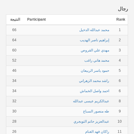
رجال
Rank
Participant
النتيجة
1
محمد عبدالله الدخيل
66
2
إبراهيم ناصر الهديب
64
3
مهدي علي القروص
60
4
محمد هاني راغب
52
5
حمود ياسر الربيعان
46
6
راشد محمد الزهراني
34
6
احمد واصل الخماش
34
8
عبدالكريم عيسى عبدالله
32
9
طه منصور السباع
30
10
عبدالعزيز حاتم التويجري
28
11
راكان فهد الغنام
26