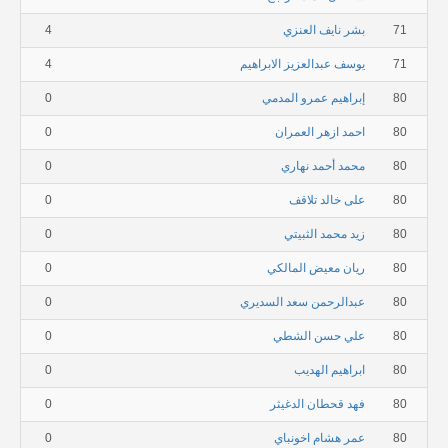
71
بشر نايف العنزي
4
71
يوسف عبدالعزيز الابراهيم
4
80
إبراهيم عمرو المدمي
0
80
احمد ازهر العمران
0
80
محمد أحمد نهاري
0
80
على خالد تلاقف
0
80
زيد محمد الثبيتي
0
80
ريان معيض المالكي
0
80
عبدالرحمن سعد السديري
0
80
علي حسن الشطي
0
80
ابراهيم الهديب
0
80
فهد قحطان الدغيثر
0
80
عمر هشام اخونباي
0