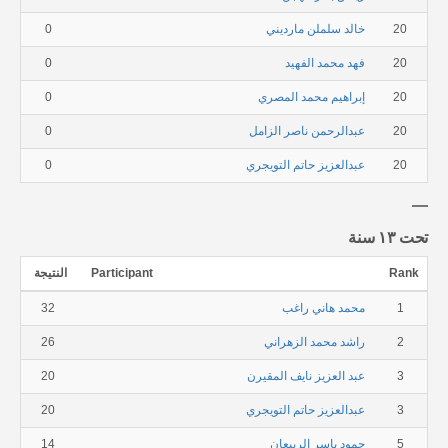
20
خالد سلملن مارديني
0
20
فهد محمد الفهيد
0
20
إبراهيم محمد المصري
0
20
عبدالرحمن ناصر الزامل
0
20
عبدالعزيز حاتم التويجري
0
تحت ١٣ سنة
Rank
Participant
النتيجة
1
محمد هاني راغب
32
2
راشد محمد الزهراني
26
3
عبد العزيز نايف المقيرن
20
3
عبدالعزيز حاتم التويجري
20
5
حمود ياسر الربيعان
14