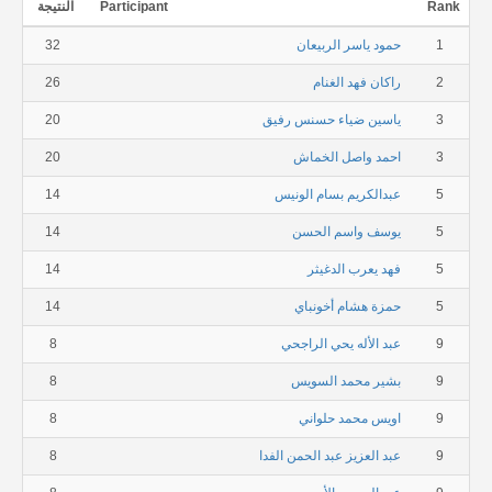
Rank
Participant
النتيجة
1
حمود ياسر الربيعان
32
2
راكان فهد الغنام
26
3
ياسين ضياء حسنس رفيق
20
3
احمد واصل الخماش
20
5
عبدالكريم بسام الونيس
14
5
يوسف واسم الحسن
14
5
فهد يعرب الدغيثر
14
5
حمزة هشام أخونباي
14
9
عبد الأله يحي الراجحي
8
9
بشير محمد السويس
8
9
اويس محمد حلواني
8
9
عبد العزيز عبد الحمن الفدا
8