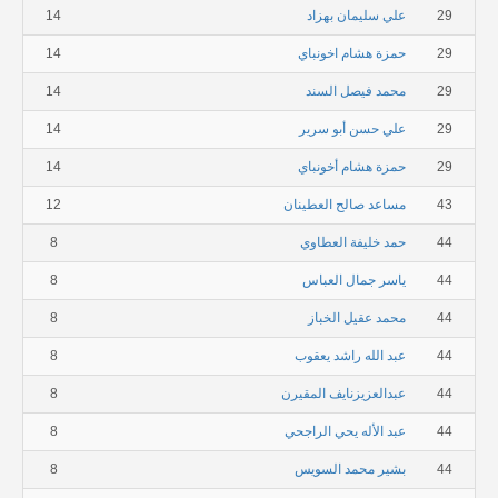
29
علي سليمان بهزاد
14
29
حمزة هشام اخونباي
14
29
محمد فيصل السند
14
29
علي حسن أبو سرير
14
29
حمزة هشام أخونباي
14
43
مساعد صالح العطينان
12
44
حمد خليفة العطاوي
8
44
ياسر جمال العباس
8
44
محمد عقيل الخباز
8
44
عبد الله راشد يعقوب
8
44
عبدالعزيزنايف المقيرن
8
44
عبد الأله يحي الراجحي
8
44
بشير محمد السويس
8