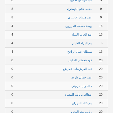
9
عبد الرحمن الأمين
8
9
محمد حاتم التويجري
8
9
عمر هشام اخونيباي
8
16
يوسف محمد المرزوق
4
16
عبد العزيز النملة
4
16
بدر البراء العليان
4
16
سلطان عماد الراجح
4
20
فهد قحطان الدغيثر
0
20
عبد العزيز ماجد عكرش
0
20
عمر جمال هارون
0
20
خالد وليد مرديني
0
20
عبدالعزيزنايف المقيرن
0
20
بدر خالد النجران
0
20
رياض بندر الهجن
0